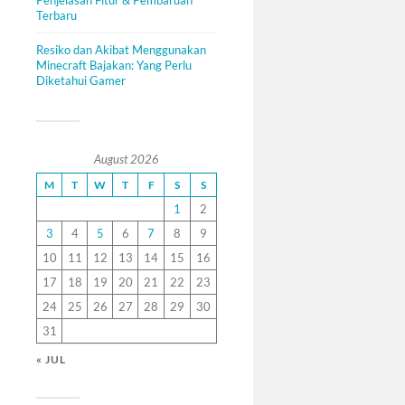
Penjelasan Fitur & Pembaruan
Terbaru
Resiko dan Akibat Menggunakan
Minecraft Bajakan: Yang Perlu
Diketahui Gamer
August 2026
M
T
W
T
F
S
S
1
2
3
4
5
6
7
8
9
10
11
12
13
14
15
16
17
18
19
20
21
22
23
24
25
26
27
28
29
30
31
« JUL