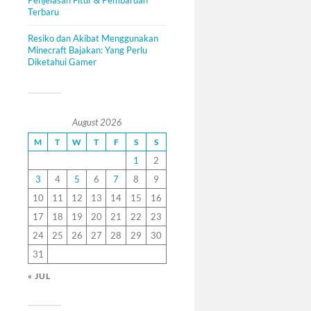
Penjelasan Fitur & Pembaruan
Terbaru
Resiko dan Akibat Menggunakan
Minecraft Bajakan: Yang Perlu
Diketahui Gamer
August 2026
M
T
W
T
F
S
S
1
2
3
4
5
6
7
8
9
10
11
12
13
14
15
16
17
18
19
20
21
22
23
24
25
26
27
28
29
30
31
« JUL