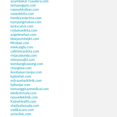
ayambakar7saudara.com
tempongpns.com
roemahkuliner.com
saoenkkito.com
handayaniprima.com
kampungmakan.com
luckycatck.com
rmbakoelkita.com
angelesehan.com
bluejasminejkt.com
Mrobak.com
miekungfu.com
cafetemankita.com
rmjasabundo.com
mimoosajkt.com
kembangkawung.com
chungiwa.com
ikanbakarcianjur.com
kpjisehat.com
mitrasehatklinik.com
kpbanjar.com
kemanggisanmedical.com
kliniknirmala.com
nouvelleklinik.com
KainaHealth.com
shabirahusada.com
yadikacare.com
astaclinic.com