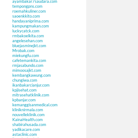
ayambakar7saudara.com
tempongpns.com
roemahkuliner.com
saoenkkito.com
handayaniprima.com
kampungmakan.com
luckycatck.com
rmbakoelkita.com
angelesehan.com
bluejasminejkt.com
Mrobak.com
miekungfu.com
cafetemankita.com
rmjasabundo.com
mimoosajkt.com
kembangkawung.com
chungiwa.com
ikanbakarcianjur.com
kpjisehat.com
mitrasehatklinik.com
kpbanjar.com
kemanggisanmedical.com
kliniknirmala.com
nouvelleklinik.com
KainaHealth.com
shabirahusada.com
yadikacare.com
astaclinic.com