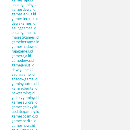
gamesraja.id
sedapgaming.id
gamesdewa.id
gamesjenius.id
gamesterbaik.id
dewagames.id
saunggames.id
sedapgames.id
majestigames.id
gamebersama.id
gameshadow.id
rajagames.id
gameraja.id
gamedewa.id
gamejenius.id
dewigame.id
saunggame.id
shadowgame.id
gamingaurora.id
gamingberita.id
newgaming.id
galaxygaming.id
gamesaurora.id
gamesgalaxy.id
updategaming.id
gamescosmic.id
gamesberita.id
gamesnews.id