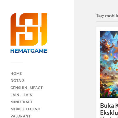
Tag:
mobil
HOME
DOTA 2
GENSHIN IMPACT
LAIN – LAIN
MINECRAFT
Buka K
MOBILE LEGEND
Eksklu
VALORANT