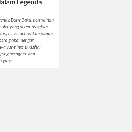
dalam Legenda
r
gends: Bang Bang, permainan
uler yang dikembangkan
on, terus melibatkan jutaan
cara global dengan
a yang intens, daftar
yang beragam, dan
n yang…