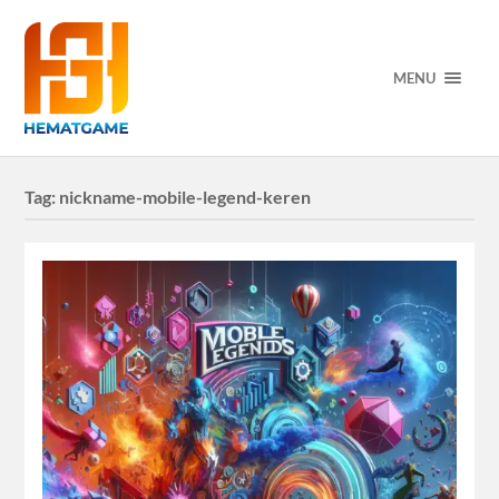
MENU
Tag:
nickname-mobile-legend-keren