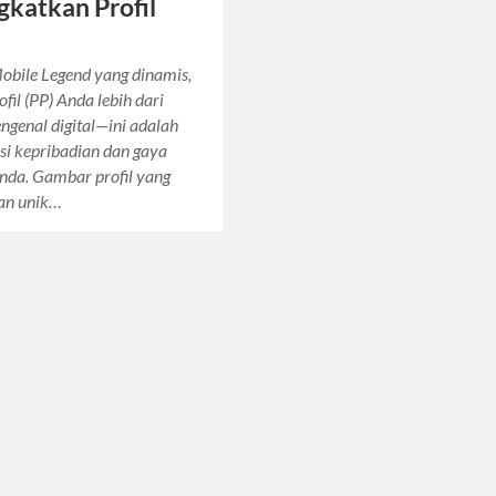
katkan Profil
obile Legend yang dinamis,
fil (PP) Anda lebih dari
ngenal digital—ini adalah
si kepribadian dan gaya
nda. Gambar profil yang
an unik…