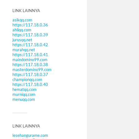
LINK LAINNYA
asikqq.com
https://117.18.0.36
ahliqq.com
https://117.18.0.39
jurusqq.net
https://117.18.0.42
murahqq.net
https://117.18.0.41
maindomino99.com
https://117.18.0.38
masterdomino99.com
https://117.18.0.37
championqq.com
https://117.18.0.40
hematqq.com
murniqq.com
menuqq.com
LINK LAINNYA
lesehangurame.com