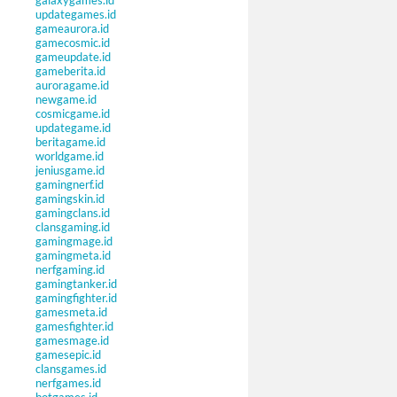
galaxygames.id
updategames.id
gameaurora.id
gamecosmic.id
gameupdate.id
gameberita.id
auroragame.id
newgame.id
cosmicgame.id
updategame.id
beritagame.id
worldgame.id
jeniusgame.id
gamingnerf.id
gamingskin.id
gamingclans.id
clansgaming.id
gamingmage.id
gamingmeta.id
nerfgaming.id
gamingtanker.id
gamingfighter.id
gamesmeta.id
gamesfighter.id
gamesmage.id
gamesepic.id
clansgames.id
nerfgames.id