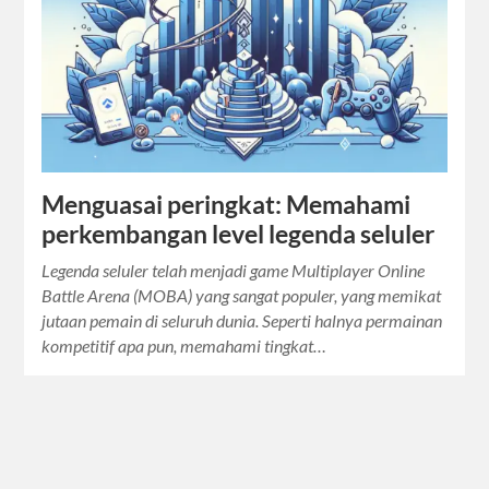
Menguasai peringkat: Memahami
perkembangan level legenda seluler
Legenda seluler telah menjadi game Multiplayer Online
Battle Arena (MOBA) yang sangat populer, yang memikat
jutaan pemain di seluruh dunia. Seperti halnya permainan
kompetitif apa pun, memahami tingkat…