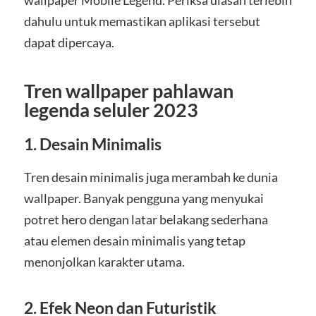
wallpaper Mobile Legend. Periksa ulasan terlebih
dahulu untuk memastikan aplikasi tersebut
dapat dipercaya.
Tren wallpaper pahlawan
legenda seluler 2023
1. Desain Minimalis
Tren desain minimalis juga merambah ke dunia
wallpaper. Banyak pengguna yang menyukai
potret hero dengan latar belakang sederhana
atau elemen desain minimalis yang tetap
menonjolkan karakter utama.
2. Efek Neon dan Futuristik