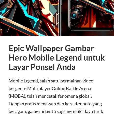
Epic Wallpaper Gambar
Hero Mobile Legend untuk
Layar Ponsel Anda
Mobile Legend, salah satu permainan video
bergenre Multiplayer Online Battle Arena
(MOBA), telah mencetak fenomena global.
Dengan grafis menawan dan karakter hero yang
beragam, game ini tentu saja memiliki daya tarik