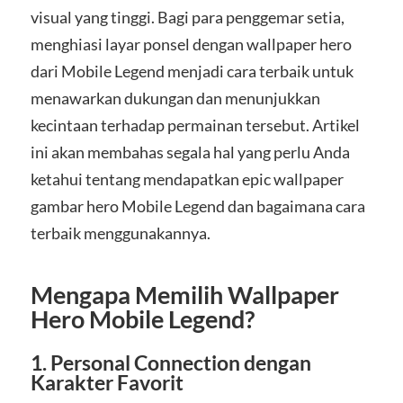
visual yang tinggi. Bagi para penggemar setia,
menghiasi layar ponsel dengan wallpaper hero
dari Mobile Legend menjadi cara terbaik untuk
menawarkan dukungan dan menunjukkan
kecintaan terhadap permainan tersebut. Artikel
ini akan membahas segala hal yang perlu Anda
ketahui tentang mendapatkan epic wallpaper
gambar hero Mobile Legend dan bagaimana cara
terbaik menggunakannya.
Mengapa Memilih Wallpaper
Hero Mobile Legend?
1. Personal Connection dengan
Karakter Favorit