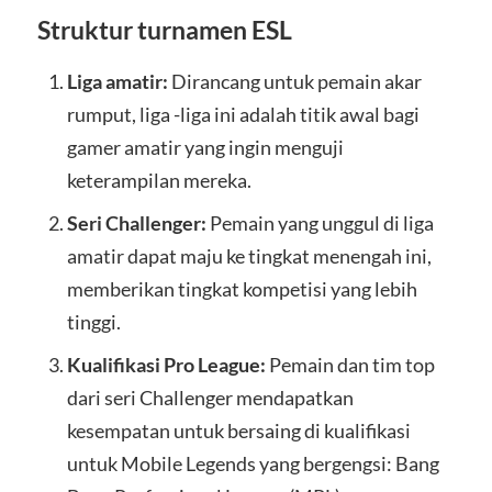
Struktur turnamen ESL
Liga amatir:
Dirancang untuk pemain akar
rumput, liga -liga ini adalah titik awal bagi
gamer amatir yang ingin menguji
keterampilan mereka.
Seri Challenger:
Pemain yang unggul di liga
amatir dapat maju ke tingkat menengah ini,
memberikan tingkat kompetisi yang lebih
tinggi.
Kualifikasi Pro League:
Pemain dan tim top
dari seri Challenger mendapatkan
kesempatan untuk bersaing di kualifikasi
untuk Mobile Legends yang bergengsi: Bang