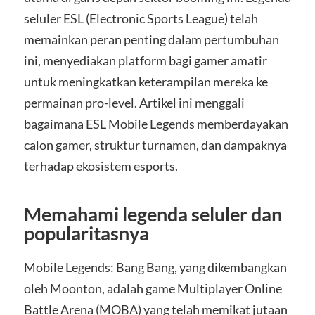
seluler ESL (Electronic Sports League) telah
memainkan peran penting dalam pertumbuhan
ini, menyediakan platform bagi gamer amatir
untuk meningkatkan keterampilan mereka ke
permainan pro-level. Artikel ini menggali
bagaimana ESL Mobile Legends memberdayakan
calon gamer, struktur turnamen, dan dampaknya
terhadap ekosistem esports.
Memahami legenda seluler dan
popularitasnya
Mobile Legends: Bang Bang, yang dikembangkan
oleh Moonton, adalah game Multiplayer Online
Battle Arena (MOBA) yang telah memikat jutaan