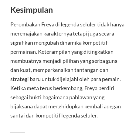
Kesimpulan
Perombakan Freya di legenda seluler tidak hanya
meremajakan karakternya tetapi juga secara
signifikan mengubah dinamika kompetitif
permainan. Keterampilan yang ditingkatkan
membuatnya menjadi pilihan yang serba guna
dan kuat, memperkenalkan tantangan dan
strategi baru untuk dijelajahi oleh para pemain.
Ketika meta terus berkembang, Freya berdiri
sebagai bukti bagaimana pahlawan yang
bijaksana dapat menghidupkan kembali adegan
santai dan kompetitif legenda seluler.