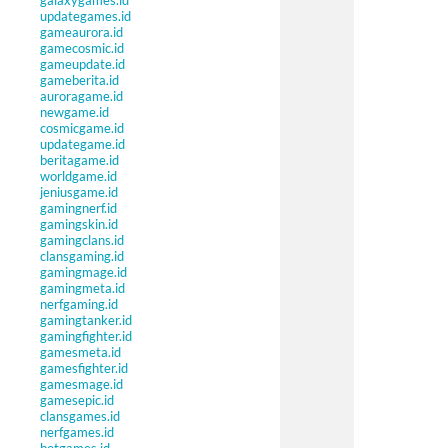
galaxygames.id
updategames.id
gameaurora.id
gamecosmic.id
gameupdate.id
gameberita.id
auroragame.id
newgame.id
cosmicgame.id
updategame.id
beritagame.id
worldgame.id
jeniusgame.id
gamingnerf.id
gamingskin.id
gamingclans.id
clansgaming.id
gamingmage.id
gamingmeta.id
nerfgaming.id
gamingtanker.id
gamingfighter.id
gamesmeta.id
gamesfighter.id
gamesmage.id
gamesepic.id
clansgames.id
nerfgames.id