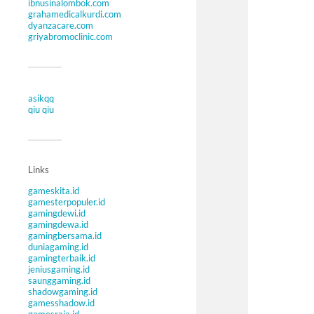
ibnusinalombok.com
grahamedicalkurdi.com
dyanzacare.com
griyabromoclinic.com
asikqq
qiu qiu
Links
gameskita.id
gamesterpopuler.id
gamingdewi.id
gamingdewa.id
gamingbersama.id
duniagaming.id
gamingterbaik.id
jeniusgaming.id
saunggaming.id
shadowgaming.id
gamesshadow.id