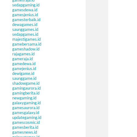
gamesraja.id
sedapgaming.id
gamesdewa.id
gamesjenius.id
gamesterbaik.id
dewagames.id
saunggames.id
sedapgames.id
majestigames.id
gamebersama.id
gameshadow.id
rajagames.id
gameraja.id
gamedewa.id
gamejenius.id
dewigame.id
saunggame.id
shadowgame.id
gamingaurora.id
gamingberita.id
newgaming.id
galaxygaming.id
gamesaurora.id
gamesgalaxy.id
updategaming.id
gamescosmic.id
gamesberita.id
gamesnews.id