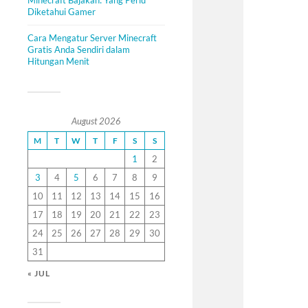
Minecraft Bajakan: Yang Perlu
Diketahui Gamer
Cara Mengatur Server Minecraft
Gratis Anda Sendiri dalam
Hitungan Menit
August 2026
M
T
W
T
F
S
S
1
2
3
4
5
6
7
8
9
10
11
12
13
14
15
16
17
18
19
20
21
22
23
24
25
26
27
28
29
30
31
« JUL