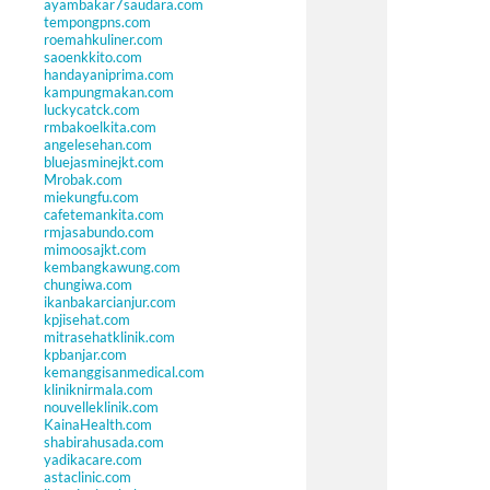
ayambakar7saudara.com
tempongpns.com
roemahkuliner.com
saoenkkito.com
handayaniprima.com
kampungmakan.com
luckycatck.com
rmbakoelkita.com
angelesehan.com
bluejasminejkt.com
Mrobak.com
miekungfu.com
cafetemankita.com
rmjasabundo.com
mimoosajkt.com
kembangkawung.com
chungiwa.com
ikanbakarcianjur.com
kpjisehat.com
mitrasehatklinik.com
kpbanjar.com
kemanggisanmedical.com
kliniknirmala.com
nouvelleklinik.com
KainaHealth.com
shabirahusada.com
yadikacare.com
astaclinic.com