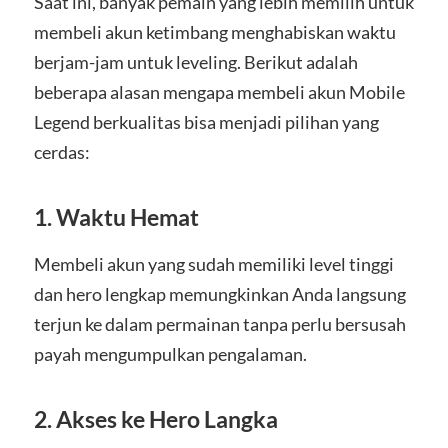
Saat ini, banyak pemain yang lebih memilih untuk
membeli akun ketimbang menghabiskan waktu
berjam-jam untuk leveling. Berikut adalah
beberapa alasan mengapa membeli akun Mobile
Legend berkualitas bisa menjadi pilihan yang
cerdas:
1.
Waktu Hemat
Membeli akun yang sudah memiliki level tinggi
dan hero lengkap memungkinkan Anda langsung
terjun ke dalam permainan tanpa perlu bersusah
payah mengumpulkan pengalaman.
2.
Akses ke Hero Langka