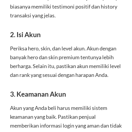
biasanya memiliki testimoni positif dan history
transaksi yang jelas.
2.
Isi Akun
Periksa hero, skin, dan level akun. Akun dengan
banyak hero dan skin premium tentunya lebih
berharga. Selain itu, pastikan akun memiliki level
dan rank yang sesuai dengan harapan Anda.
3.
Keamanan Akun
Akun yang Anda beli harus memiliki sistem
keamanan yang baik. Pastikan penjual
memberikan informasi login yang aman dan tidak