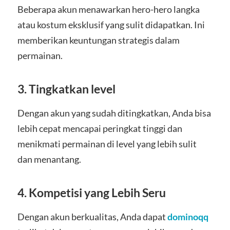
Beberapa akun menawarkan hero-hero langka
atau kostum eksklusif yang sulit didapatkan. Ini
memberikan keuntungan strategis dalam
permainan.
3.
Tingkatkan level
Dengan akun yang sudah ditingkatkan, Anda bisa
lebih cepat mencapai peringkat tinggi dan
menikmati permainan di level yang lebih sulit
dan menantang.
4.
Kompetisi yang Lebih Seru
Dengan akun berkualitas, Anda dapat
dominoqq