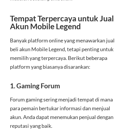
Tempat Terpercaya untuk Jual
Akun Mobile Legend
Banyak platform online yang menawarkan jual
beli akun Mobile Legend, tetapi penting untuk
memilih yang terpercaya. Berikut beberapa
platform yang biasanya disarankan:
1.
Gaming Forum
Forum gaming sering menjadi tempat di mana
para pemain bertukar informasi dan menjual
akun. Anda dapat menemukan penjual dengan
reputasi yang baik.