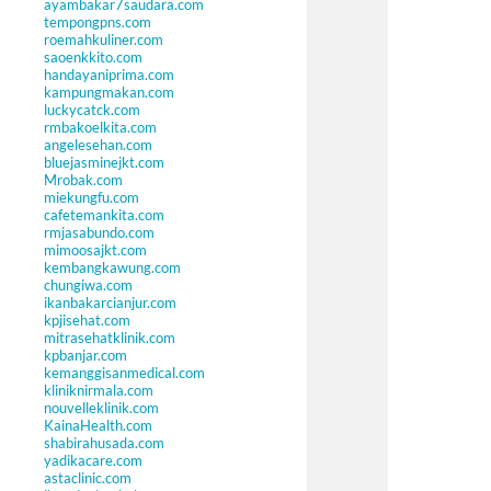
ayambakar7saudara.com
tempongpns.com
roemahkuliner.com
saoenkkito.com
handayaniprima.com
kampungmakan.com
luckycatck.com
rmbakoelkita.com
angelesehan.com
bluejasminejkt.com
Mrobak.com
miekungfu.com
cafetemankita.com
rmjasabundo.com
mimoosajkt.com
kembangkawung.com
chungiwa.com
ikanbakarcianjur.com
kpjisehat.com
mitrasehatklinik.com
kpbanjar.com
kemanggisanmedical.com
kliniknirmala.com
nouvelleklinik.com
KainaHealth.com
shabirahusada.com
yadikacare.com
astaclinic.com