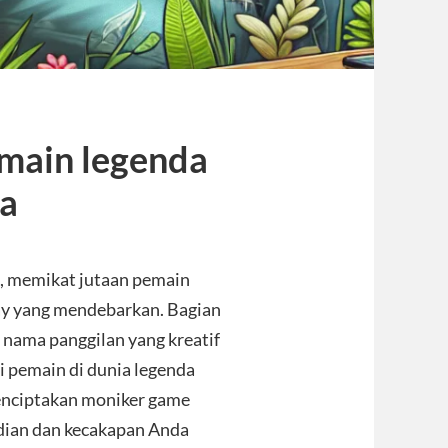
emain legenda
na
, memikat jutaan pemain
ay yang mendebarkan. Bagian
 nama panggilan yang kreatif
 pemain di dunia legenda
 menciptakan moniker game
dian dan kecakapan Anda