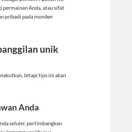
i permainan Anda, atau sifat
n pribadi pada moniker
anggilan unik
kutkan, tetapi tips ini akan
awan Anda
enda seluler, pertimbangkan
atau kemampuan khusus