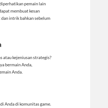
diperhatikan pemain lain
 dapat membuat kesan
 dan intrik bahkan sebelum
a
s atau kejeniusan strategis?
ya bermain Anda,
pemain Anda.
i Anda di komunitas game.