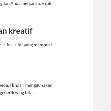
ilan Anda menjadi identik
.
n kreatif
i sifat -sifat yang membuat
rbeda. Hindari menggunakan
 generik yang tidak