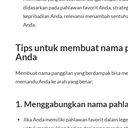
didasarkan pada pahlawan favorit Anda, strateg
kepribadian Anda, relevansi menambah sentuha
Anda.
Tips untuk membuat nama p
Anda
Membuat nama panggilan yang berdampak bisa mena
memandu Anda ke arah yang benar:
1.
Menggabungkan nama pahl
Jika Anda memiliki pahlawan favorit dalam leg
untuk memasukkan bagian dari nama mereka 