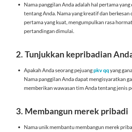
Nama panggilan Anda adalah hal pertama yang 
tentang Anda. Nama yang kreatif dan berkesan
pertama yang kuat, mengumpulkan rasa hormat
pertandingan dimulai.
2.
Tunjukkan kepribadian And
Apakah Anda seorang pejuang
pkv qq
yang gana
Nama panggilan Anda dapat mengisyaratkan ga
memberikan wawasan tim Anda tentang jenis 
3.
Membangun merek pribadi
Nama unik membantu membangun merek pribad