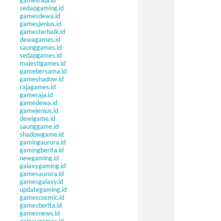
gamesraja.id
sedapgaming.id
gamesdewa.id
gamesjenius.id
gamesterbaik.id
dewagames.id
saunggames.id
sedapgames.id
majestigames.id
gamebersama.id
gameshadow.id
rajagames.id
gameraja.id
gamedewa.id
gamejenius.id
dewigame.id
saunggame.id
shadowgame.id
gamingaurora.id
gamingberita.id
newgaming.id
galaxygaming.id
gamesaurora.id
gamesgalaxy.id
updategaming.id
gamescosmic.id
gamesberita.id
gamesnews.id