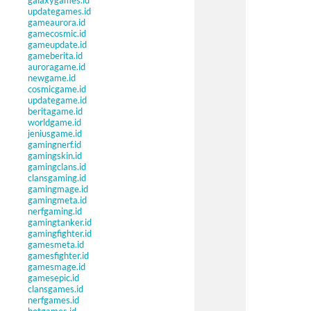
galaxygames.id
updategames.id
gameaurora.id
gamecosmic.id
gameupdate.id
gameberita.id
auroragame.id
newgame.id
cosmicgame.id
updategame.id
beritagame.id
worldgame.id
jeniusgame.id
gamingnerf.id
gamingskin.id
gamingclans.id
clansgaming.id
gamingmage.id
gamingmeta.id
nerfgaming.id
gamingtanker.id
gamingfighter.id
gamesmeta.id
gamesfighter.id
gamesmage.id
gamesepic.id
clansgames.id
nerfgames.id