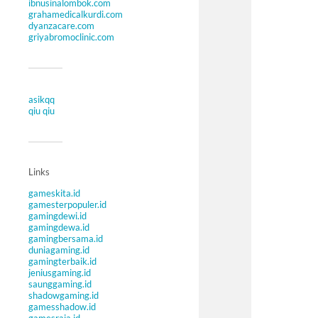
ibnusinalombok.com
grahamedicalkurdi.com
dyanzacare.com
griyabromoclinic.com
asikqq
qiu qiu
Links
gameskita.id
gamesterpopuler.id
gamingdewi.id
gamingdewa.id
gamingbersama.id
duniagaming.id
gamingterbaik.id
jeniusgaming.id
saunggaming.id
shadowgaming.id
gamesshadow.id