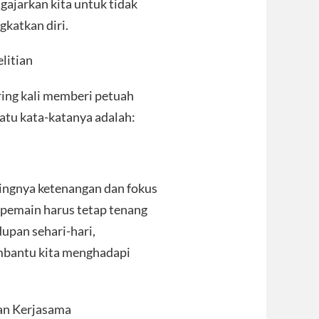
gajarkan kita untuk tidak
katkan diri.
litian
ring kali memberi petuah
atu kata-katanya adalah:
ingnya ketenangan dan fokus
 pemain harus tetap tenang
upan sehari-hari,
antu kita menghadapi
dan Kerjasama