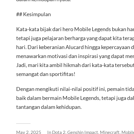
## Kesimpulan
Kata-kata bijak dari hero Mobile Legends bukan h
tetapi juga pelajaran berharga yang dapat kita ter
hari. Dari keberanian Alucard hingga kepercayaan di
menawarkan motivasi dan inspirasi yang dapat me
Jadi, mari kita ambil hikmah dari kata-kata terseb
semangat dan sportifitas!
Dengan mengikuti nilai-nilai positif ini, pemain ti
baik dalam bermain Mobile Legends, tetapi juga d
tantangan dalam kehidupan.
May 2, 2025
In
Dota 2
,
Genshin Impact
,
Minecraft
,
Mobil