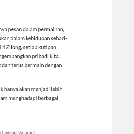
anya pesan dalam permainan,
apkan dalam kehidupan sehari-
ri Zilong, setiap kutipan
ngembangkan pribadi kita.
ut dan terus bermain dengan
dak hanya akan menjadi lebih
alam menghadapi berbagai
e Legend
,
Valorant