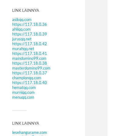
LINK LAINNYA
asikqq.com
https://117.18.0.36
ahliqq.com
https://117.18.0.39
jurusqq.net
https://117.18.0.42
murahqq.net
https://117.18.0.41
maindomino99.com
https://117.18.0.38
masterdomino99.com
https://117.18.0.37
championqq.com
https://117.18.0.40
hematqq.com
murniqq.com
menuqq.com
LINK LAINNYA
lesehangurame.com