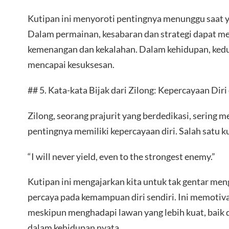
Kutipan ini menyoroti pentingnya menunggu saat y
Dalam permainan, kesabaran dan strategi dapat 
kemenangan dan kekalahan. Dalam kehidupan, kedua
mencapai kesuksesan.
## 5. Kata-kata Bijak dari Zilong: Kepercayaan Dir
Zilong, seorang prajurit yang berdedikasi, sering
pentingnya memiliki kepercayaan diri. Salah satu 
“I will never yield, even to the strongest enemy.”
Kutipan ini mengajarkan kita untuk tak gentar men
percaya pada kemampuan diri sendiri. Ini memotiv
meskipun menghadapi lawan yang lebih kuat, bai
dalam kehidupan nyata.