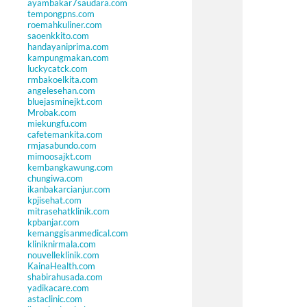
ayambakar7saudara.com
tempongpns.com
roemahkuliner.com
saoenkkito.com
handayaniprima.com
kampungmakan.com
luckycatck.com
rmbakoelkita.com
angelesehan.com
bluejasminejkt.com
Mrobak.com
miekungfu.com
cafetemankita.com
rmjasabundo.com
mimoosajkt.com
kembangkawung.com
chungiwa.com
ikanbakarcianjur.com
kpjisehat.com
mitrasehatklinik.com
kpbanjar.com
kemanggisanmedical.com
kliniknirmala.com
nouvelleklinik.com
KainaHealth.com
shabirahusada.com
yadikacare.com
astaclinic.com