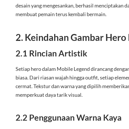
desain yang mengesankan, berhasil menciptakan day
membuat pemain terus kembali bermain.
2. Keindahan Gambar Hero
2.1 Rincian Artistik
Setiap hero dalam Mobile Legend dirancang dengan d
biasa. Dari riasan wajah hingga outfit, setiap ele
cermat. Tekstur dan warna yang dipilih memberikan
memperkuat daya tarik visual.
2.2 Penggunaan Warna Kaya