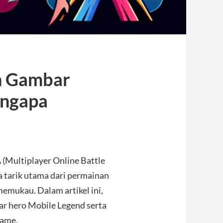
n Gambar
engapa
(Multiplayer Online Battle
ya tarik utama dari permainan
memukau. Dalam artikel ini,
r hero Mobile Legend serta
game.