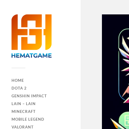
HOME
DOTA 2
GENSHIN IMPACT
LAIN – LAIN
MINECRAFT
MOBILE LEGEND
VALORANT