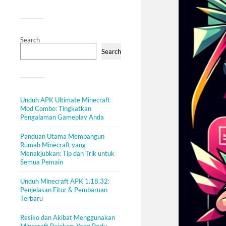
Search
Search
Unduh APK Ultimate Minecraft
Mod Combo: Tingkatkan
Pengalaman Gameplay Anda
Panduan Utama Membangun
Rumah Minecraft yang
Menakjubkan: Tip dan Trik untuk
Semua Pemain
Unduh Minecraft APK 1.18.32:
Penjelasan Fitur & Pembaruan
Terbaru
Resiko dan Akibat Menggunakan