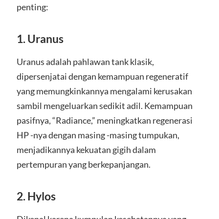
penting:
1.
Uranus
Uranus adalah pahlawan tank klasik,
dipersenjatai dengan kemampuan regeneratif
yang memungkinkannya mengalami kerusakan
sambil mengeluarkan sedikit adil. Kemampuan
pasifnya, “Radiance,” meningkatkan regenerasi
HP -nya dengan masing -masing tumpukan,
menjadikannya kekuatan gigih dalam
pertempuran yang berkepanjangan.
2.
Hylos