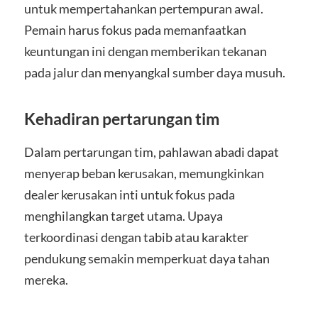
untuk mempertahankan pertempuran awal.
Pemain harus fokus pada memanfaatkan
keuntungan ini dengan memberikan tekanan
pada jalur dan menyangkal sumber daya musuh.
Kehadiran pertarungan tim
Dalam pertarungan tim, pahlawan abadi dapat
menyerap beban kerusakan, memungkinkan
dealer kerusakan inti untuk fokus pada
menghilangkan target utama. Upaya
terkoordinasi dengan tabib atau karakter
pendukung semakin memperkuat daya tahan
mereka.