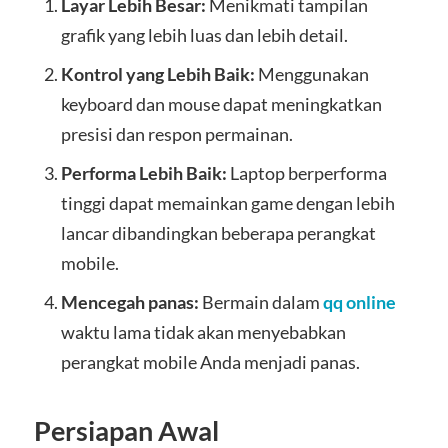
Layar Lebih Besar:
Menikmati tampilan
grafik yang lebih luas dan lebih detail.
Kontrol yang Lebih Baik:
Menggunakan
keyboard dan mouse dapat meningkatkan
presisi dan respon permainan.
Performa Lebih Baik:
Laptop berperforma
tinggi dapat memainkan game dengan lebih
lancar dibandingkan beberapa perangkat
mobile.
Mencegah panas:
Bermain dalam
qq online
waktu lama tidak akan menyebabkan
perangkat mobile Anda menjadi panas.
Persiapan Awal