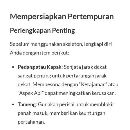
Mempersiapkan Pertempuran
Perlengkapan Penting
Sebelum menggunakan skeleton, lengkapi diri
Anda dengan item berikut:
Pedang atau Kapak
: Senjata jarak dekat
sangat penting untuk pertarungan jarak
dekat. Mempesona dengan “Ketajaman” atau
“Aspek Api” dapat meningkatkan kerusakan.
Tameng
: Gunakan perisai untuk memblokir
panah masuk, memberikan keuntungan
pertahanan.