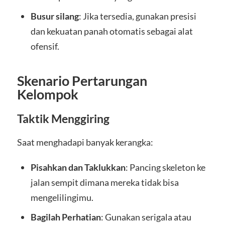
Busur silang
: Jika tersedia, gunakan presisi
dan kekuatan panah otomatis sebagai alat
ofensif.
Skenario Pertarungan
Kelompok
Taktik Menggiring
Saat menghadapi banyak kerangka:
Pisahkan dan Taklukkan
: Pancing skeleton ke
jalan sempit dimana mereka tidak bisa
mengelilingimu.
Bagilah Perhatian
: Gunakan serigala atau