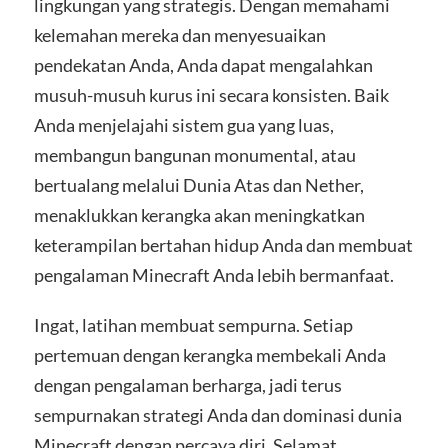
lingkungan yang strategis. Dengan memahami
kelemahan mereka dan menyesuaikan
pendekatan Anda, Anda dapat mengalahkan
musuh-musuh kurus ini secara konsisten. Baik
Anda menjelajahi sistem gua yang luas,
membangun bangunan monumental, atau
bertualang melalui Dunia Atas dan Nether,
menaklukkan kerangka akan meningkatkan
keterampilan bertahan hidup Anda dan membuat
pengalaman Minecraft Anda lebih bermanfaat.
Ingat, latihan membuat sempurna. Setiap
pertemuan dengan kerangka membekali Anda
dengan pengalaman berharga, jadi terus
sempurnakan strategi Anda dan dominasi dunia
Minecraft dengan percaya diri. Selamat