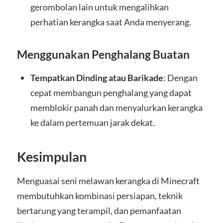
gerombolan lain untuk mengalihkan
perhatian kerangka saat Anda menyerang.
Menggunakan Penghalang Buatan
Tempatkan Dinding atau Barikade
: Dengan
cepat membangun penghalang yang dapat
memblokir panah dan menyalurkan kerangka
ke dalam pertemuan jarak dekat.
Kesimpulan
Menguasai seni melawan kerangka di Minecraft
membutuhkan kombinasi persiapan, teknik
bertarung yang terampil, dan pemanfaatan