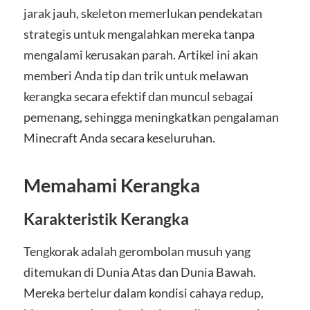
jarak jauh, skeleton memerlukan pendekatan
strategis untuk mengalahkan mereka tanpa
mengalami kerusakan parah. Artikel ini akan
memberi Anda tip dan trik untuk melawan
kerangka secara efektif dan muncul sebagai
pemenang, sehingga meningkatkan pengalaman
Minecraft Anda secara keseluruhan.
Memahami Kerangka
Karakteristik Kerangka
Tengkorak adalah gerombolan musuh yang
ditemukan di Dunia Atas dan Dunia Bawah.
Mereka bertelur dalam kondisi cahaya redup,