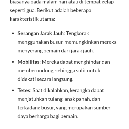
biasanya pada malam hari atau di tempat gelap
seperti gua. Berikut adalah beberapa
karakteristik utama:
Serangan Jarak Jauh
: Tengkorak
menggunakan busur, memungkinkan mereka
menyerang pemain dari jarak jauh.
Mobilitas
: Mereka dapat menghindar dan
memberondong, sehingga sulit untuk
didekati secara langsung.
Tetes
: Saat dikalahkan, kerangka dapat
menjatuhkan tulang, anak panah, dan
terkadang busur, yang merupakan sumber
daya berharga bagi pemain.