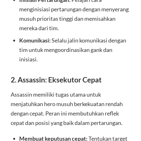
menginisiasi pertarungan dengan menyerang
musuh prioritas tinggi dan memisahkan
mereka dari tim.
Komunikasi:
Selalu jalin komunikasi dengan
tim untuk mengoordinasikan gank dan
inisiasi.
2. Assassin: Eksekutor Cepat
Assassin memiliki tugas utama untuk
menjatuhkan hero musuh berkekuatan rendah
dengan cepat. Peran ini membutuhkan reflek
cepat dan posisi yang baik dalam pertarungan.
Membuat keputusan cepat:
Tentukan target