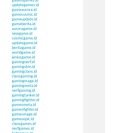
galaxygames.id
updategames.id
gameaurora.id
gamecosmic.id
gameupdate.id
gameberita.id
auroragame.id
newgame.id
cosmicgame.id
updategame.id
beritagame.id
worldgame.id
jeniusgame.id
gamingnerf.id
gamingskin.id
gamingclans.id
clansgaming.id
gamingmage.id
gamingmeta.id
nerfgaming.id
gamingtanker.id
gamingfighter.id
gamesmeta.id
gamesfighter.id
gamesmage.id
gamesepic.id
clansgames.id
nerfgames.id