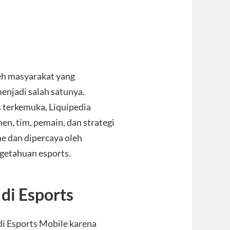
leh masyarakat yang
enjadi salah satunya.
s terkemuka, Liquipedia
en, tim, pemain, dan strategi
e dan dipercaya oleh
getahuan esports.
di Esports
di Esports Mobile karena