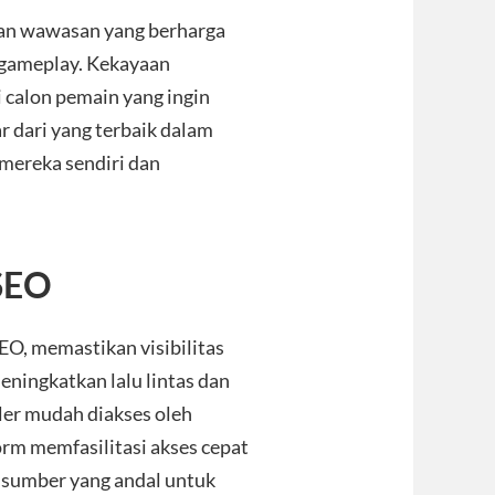
kan wawasan yang berharga
 gameplay. Kekayaan
i calon pemain yang ingin
 dari yang terbaik dalam
mereka sendiri dan
 SEO
EO, memastikan visibilitas
meningkatkan lalu lintas dan
ler mudah diakses oleh
rm memfasilitasi akses cepat
 sumber yang andal untuk