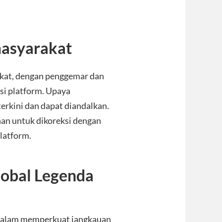
masyarakat
akat, dengan penggemar dan
si platform. Upaya
erkini dan dapat diandalkan.
an untuk dikoreksi dengan
latform.
obal Legenda
 dalam memperkuat jangkauan