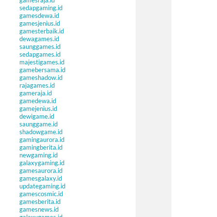
gamesraja.id
sedapgaming.id
gamesdewa.id
gamesjenius.id
gamesterbaik.id
dewagames.id
saunggames.id
sedapgames.id
majestigames.id
gamebersama.id
gameshadow.id
rajagames.id
gameraja.id
gamedewa.id
gamejenius.id
dewigame.id
saunggame.id
shadowgame.id
gamingaurora.id
gamingberita.id
newgaming.id
galaxygaming.id
gamesaurora.id
gamesgalaxy.id
updategaming.id
gamescosmic.id
gamesberita.id
gamesnews.id