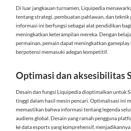
Di luar jangkauan turnamen, Liquipedia menawar
tentang strategi, pembuatan pahlawan, dan teknik
informasi ini berfungsi sebagai alat pendidikan bag
meningkatkan keterampilan mereka. Dengan belajar
permainan, pemain dapat meningkatkan gameplay 
berpotensi memasuki adegan kompetitif.
Optimasi dan aksesibilitas
Desain dan fungsi Liquipedia dioptimalkan untuk S
tinggi dalam hasil mesin pencari. Optimalisasi ini 
memastikan bahwa informasi tentang legenda selu
audiens global. Desain yang ramah pengguna platfo
ke data esports yang komprehensif, menjadikannya