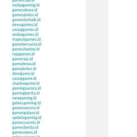
gamesraja.id
sedapgaming.id
gamesdewa.id
gamesjenius.id
gamesterbaik.id
dewagames.id
saunggames.id
sedapgames.id
majestigames.id
gamebersama.id
gameshadow.id
rajagames.id
gameraja.id
gamedewa.id
gamejenius.id
dewigame.id
saunggame.id
shadowgame.id
gamingaurora.id
gamingberita.id
newgaming.id
galaxygaming.id
gamesaurora.id
gamesgalaxy.id
updategaming.id
gamescosmic.id
gamesberita.id
gamesnews.id