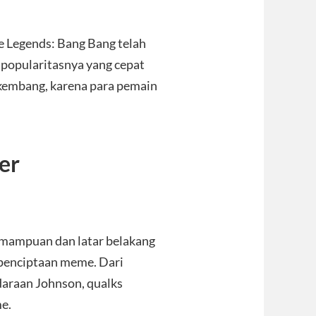
e Legends: Bang Bang telah
 popularitasnya yang cepat
kembang, karena para pemain
er
emampuan dan latar belakang
penciptaan meme. Dari
daraan Johnson, qualks
e.