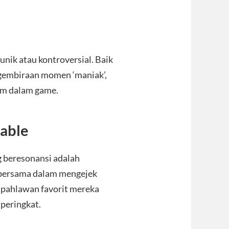
ik atau kontroversial. Baik
egembiraan momen ‘maniak’,
em dalam game.
able
g beresonansi adalah
bersama dalam mengejek
 pahlawan favorit mereka
peringkat.