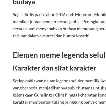
budaya
Sejak dirilis pada tahun 2016 oleh Moonton, Mobil
memikat jutaan pemain secara global. Peningkatan
secara alami menyebabkan budaya meme yang ber
terlibat dalam ekspresi dan humor kreatif.
Elemen meme legenda selul
Karakter dan sifat karakter
Setiap pahlawan dalam legenda seluler memiliki k
yang berbeda, menjadikannya subjek utama untuk 
kejenakaan Gunslinger Clint hingga kehebatan ken
karakter membentuk tulang punggung banyak mem