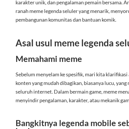
karakter unik, dan pengalaman pemain bersama. Art
ranah meme legenda seluler yang menarik, menyor
pembangunan komunitas dan bantuan komik.
Asal usul meme legenda sel
Memahami meme
Sebelum menyelam ke spesifik, mari kita klarifika
konten yang mudah dibagikan, biasanya lucu, yang
seluruh internet. Dalam bermain game, meme men
menyindir pengalaman, karakter, atau mekanik ga
Bangkitnya legenda mobile se