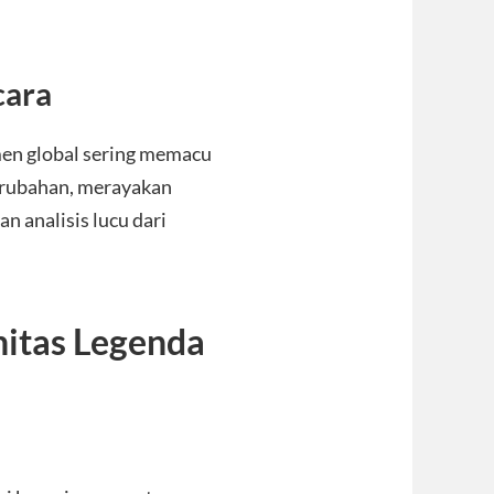
cara
en global sering memacu
erubahan, merayakan
 analisis lucu dari
tas Legenda