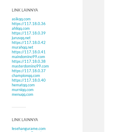
LINK LAINNYA
asikqq.com
https://117.18.0.36
ahliqq.com
https://117.18.0.39
jurusqq.net
https://117.18.0.42
murahqq.net
https://117.18.0.41
maindomino99.com
https://117.18.0.38
masterdomino99.com
https://117.18.0.37
championqq.com
https://117.18.0.40
hematqq.com
murniqq.com
menuqq.com
LINK LAINNYA
lesehangurame.com