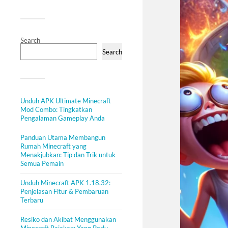
Search
Search
Unduh APK Ultimate Minecraft
Mod Combo: Tingkatkan
Pengalaman Gameplay Anda
Panduan Utama Membangun
Rumah Minecraft yang
Menakjubkan: Tip dan Trik untuk
Semua Pemain
Unduh Minecraft APK 1.18.32:
Penjelasan Fitur & Pembaruan
Terbaru
Resiko dan Akibat Menggunakan