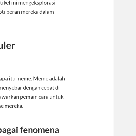
ikel ini mengeksplorasi
oti peran mereka dalam
uler
si apa itu meme. Meme adalah
 menyebar dengan cepat di
awarkan pemain cara untuk
me mereka.
bagai fenomena