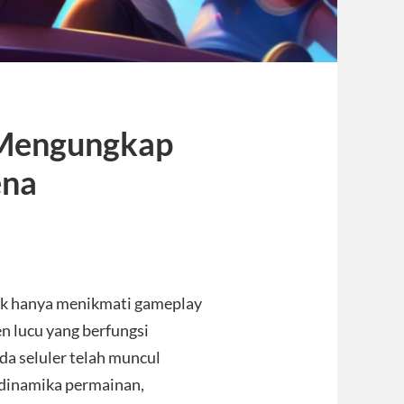
 Mengungkap
ena
dak hanya menikmati gameplay
n lucu yang berfungsi
da seluler telah muncul
 dinamika permainan,