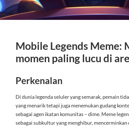
Mobile Legends Meme:
momen paling lucu di ar
Perkenalan
Di dunia legenda seluler yang semarak, pemain ti
yang menarik tetapi juga menemukan gudang konte
sebagai agen ikatan komunitas – dime. Meme legen
sebagai subkultur yang menghibur, mencerminkan