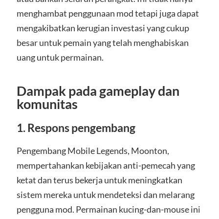
menghambat penggunaan mod tetapi juga dapat
mengakibatkan kerugian investasi yang cukup
besar untuk pemain yang telah menghabiskan
uang untuk permainan.
Dampak pada gameplay dan
komunitas
1. Respons pengembang
Pengembang Mobile Legends, Moonton,
mempertahankan kebijakan anti-pemecah yang
ketat dan terus bekerja untuk meningkatkan
sistem mereka untuk mendeteksi dan melarang
pengguna mod. Permainan kucing-dan-mouse ini