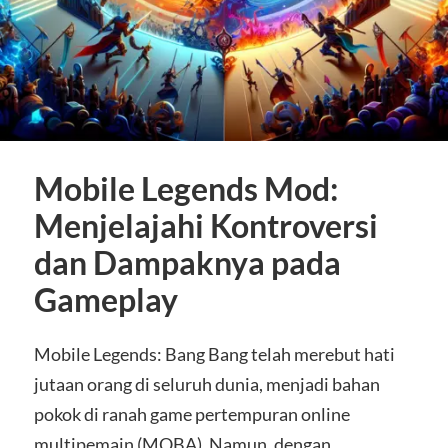
Mobile Legends Mod:
Menjelajahi Kontroversi
dan Dampaknya pada
Gameplay
Mobile Legends: Bang Bang telah merebut hati
jutaan orang di seluruh dunia, menjadi bahan
pokok di ranah game pertempuran online
multipemain (MOBA). Namun, dengan