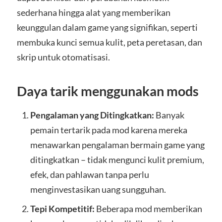
sederhana hingga alat yang memberikan
keunggulan dalam game yang signifikan, seperti
membuka kunci semua kulit, peta peretasan, dan
skrip untuk otomatisasi.
Daya tarik menggunakan mods
Pengalaman yang Ditingkatkan:
Banyak
pemain tertarik pada mod karena mereka
menawarkan pengalaman bermain game yang
ditingkatkan – tidak mengunci kulit premium,
efek, dan pahlawan tanpa perlu
menginvestasikan uang sungguhan.
Tepi Kompetitif:
Beberapa mod memberikan