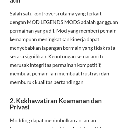
adil
Salah satu kontroversi utama yang terkait
dengan MOD LEGENDS MODS adalah gangguan
permainan yang adil. Mod yang memberi pemain
kemampuan meningkatkan kinerja dapat
menyebabkan lapangan bermain yang tidak rata
secara signifikan. Keuntungan semacam itu
merusak integritas permainan kompetitif,
membuat pemain lain membuat frustrasi dan
memburuk kualitas pertandingan.
2. Kekhawatiran Keamanan dan
Privasi
Modding dapat menimbulkan ancaman