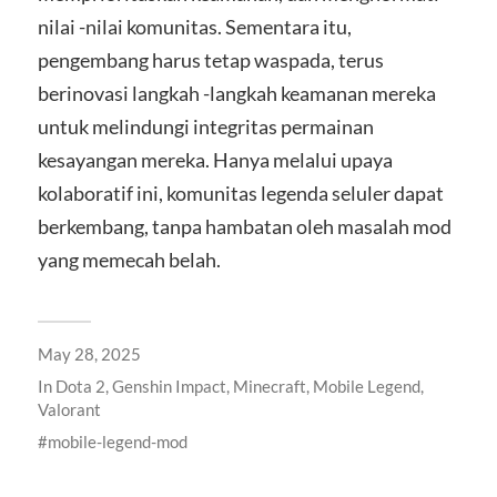
nilai -nilai komunitas. Sementara itu,
pengembang harus tetap waspada, terus
berinovasi langkah -langkah keamanan mereka
untuk melindungi integritas permainan
kesayangan mereka. Hanya melalui upaya
kolaboratif ini, komunitas legenda seluler dapat
berkembang, tanpa hambatan oleh masalah mod
yang memecah belah.
May 28, 2025
In
Dota 2
,
Genshin Impact
,
Minecraft
,
Mobile Legend
,
Valorant
mobile-legend-mod