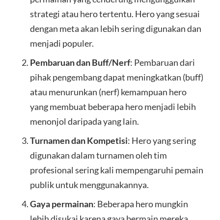
strategi atau hero tertentu. Hero yang sesuai
dengan meta akan lebih sering digunakan dan
menjadi populer.
Pembaruan dan Buff/Nerf
: Pembaruan dari
pihak pengembang dapat meningkatkan (buff)
atau menurunkan (nerf) kemampuan hero
yang membuat beberapa hero menjadi lebih
menonjol daripada yang lain.
Turnamen dan Kompetisi
: Hero yang sering
digunakan dalam turnamen oleh tim
profesional sering kali mempengaruhi pemain
publik untuk menggunakannya.
Gaya permainan
: Beberapa hero mungkin
lebih disukai karena gaya bermain mereka