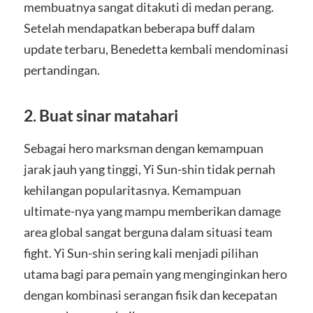
membuatnya sangat ditakuti di medan perang.
Setelah mendapatkan beberapa buff dalam
update terbaru, Benedetta kembali mendominasi
pertandingan.
2.
Buat sinar matahari
Sebagai hero marksman dengan kemampuan
jarak jauh yang tinggi, Yi Sun-shin tidak pernah
kehilangan popularitasnya. Kemampuan
ultimate-nya yang mampu memberikan damage
area global sangat berguna dalam situasi team
fight. Yi Sun-shin sering kali menjadi pilihan
utama bagi para pemain yang menginginkan hero
dengan kombinasi serangan fisik dan kecepatan