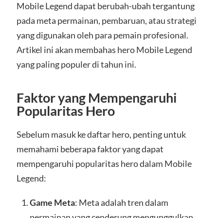
Mobile Legend dapat berubah-ubah tergantung
pada meta permainan, pembaruan, atau strategi
yang digunakan oleh para pemain profesional.
Artikel ini akan membahas hero Mobile Legend
yang paling populer di tahun ini.
Faktor yang Mempengaruhi
Popularitas Hero
Sebelum masuk ke daftar hero, penting untuk
memahami beberapa faktor yang dapat
mempengaruhi popularitas hero dalam Mobile
Legend:
Game Meta
: Meta adalah tren dalam
permainan yang cenderung mengunggulkan