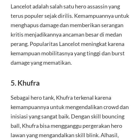
Lancelot adalah salah satu hero assassin yang
terus populer sejak dirilis. Kemampuannya untuk
menghapus damage dan memberikan serangan
kritis menjadikannya ancaman besar di medan
perang. Popularitas Lancelot meningkat karena
kemampuan mobilitasnya yang tinggi dan burst
damage yang mematikan.
5.
Khufra
Sebagai hero tank, Khufra terkenal karena
kemampuannya untuk mengendalikan crowd dan
inisiasi yang sangat baik. Dengan skill bouncing
ball, Khufra bisa mengganggu pergerakan hero
lawan yang mengandalkan skill blink. Alhasil,