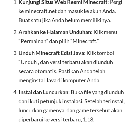
Kunjungi Situs Web Resmi Minecraft
: Pergi
ke minecraft.net dan masuk ke akun Anda.
Buat satu jika Anda belum memilikinya.
Arahkan ke Halaman Unduhan
: Klik menu
“Permainan” dan pilih “Minecraft.”
Unduh Minecraft Edisi Java
: Klik tombol
“Unduh”, dan versi terbaru akan diunduh
secara otomatis. Pastikan Anda telah
menginstal Java di komputer Anda.
Instal dan Luncurkan
: Buka file yang diunduh
dan ikuti petunjuk instalasi. Setelah terinstal,
luncurkan gamenya, dan game tersebut akan
diperbarui ke versi terbaru, 1.18.