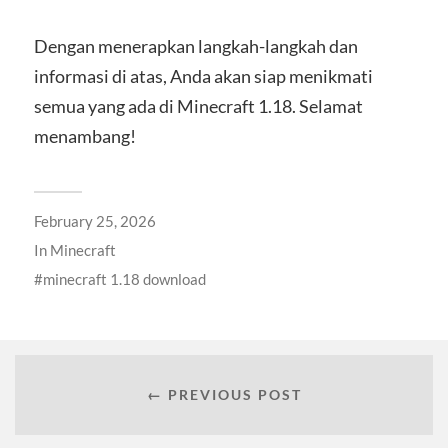
Dengan menerapkan langkah-langkah dan
informasi di atas, Anda akan siap menikmati
semua yang ada di Minecraft 1.18. Selamat
menambang!
February 25, 2026
In
Minecraft
minecraft 1.18 download
← PREVIOUS POST