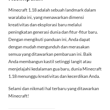
Minecraft 1.18 adalah sebuah landmark dalam
waralaba ini, yang menawarkan dimensi
kreativitas dan eksplorasi baru melalui
peningkatan generasi dunia dan fitur-fitur baru.
Dengan mengikuti panduan ini, Anda dapat
dengan mudah mengunduh dan merasakan
semua yang ditawarkan pembaruan ini. Baik
Anda membangun kastil setinggi langit atau
menjelajahi kedalaman gua baru, dunia Minecraft
1.18 menunggu kreativitas dan kecerdikan Anda.
Selami dan nikmati hal terbaru yang ditawarkan
Minecraft!