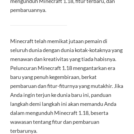
mengunduh Minecraft 1.18, fitur terbaru, dan
pembaruannya.
Minecraft telah memikat jutaan pemain di
seluruh dunia dengan dunia kotak-kotaknya yang
menawan dan kreativitas yang tiada habisnya.
Peluncuran Minecraft 1.18 mengantarkan era
baru yang penuh kegembiraan, berkat
pembaruan dan fitur-fiturnya yang mutakhir. Jika
Anda ingin terjun ke dunia baru ini, panduan
langkah demi langkah ini akan memandu Anda
dalam mengunduh Minecraft 1.18, beserta
wawasan tentang fitur dan pembaruan
terbarunya.