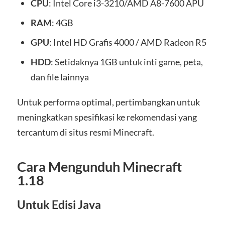
CPU
: Intel Core i3-3210/AMD A8-7600 APU
RAM
: 4GB
GPU
: Intel HD Grafis 4000 / AMD Radeon R5
HDD
: Setidaknya 1GB untuk inti game, peta,
dan file lainnya
Untuk performa optimal, pertimbangkan untuk
meningkatkan spesifikasi ke rekomendasi yang
tercantum di situs resmi Minecraft.
Cara Mengunduh Minecraft
1.18
Untuk Edisi Java