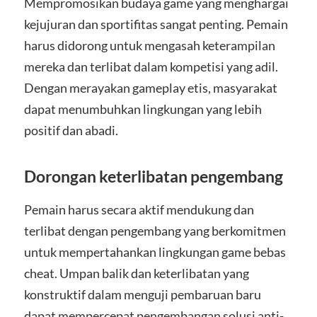
Mempromosikan budaya game yang menghargai
kejujuran dan sportifitas sangat penting. Pemain
harus didorong untuk mengasah keterampilan
mereka dan terlibat dalam kompetisi yang adil.
Dengan merayakan gameplay etis, masyarakat
dapat menumbuhkan lingkungan yang lebih
positif dan abadi.
Dorongan keterlibatan pengembang
Pemain harus secara aktif mendukung dan
terlibat dengan pengembang yang berkomitmen
untuk mempertahankan lingkungan game bebas
cheat. Umpan balik dan keterlibatan yang
konstruktif dalam menguji pembaruan baru
dapat mempercepat pengembangan solusi anti-