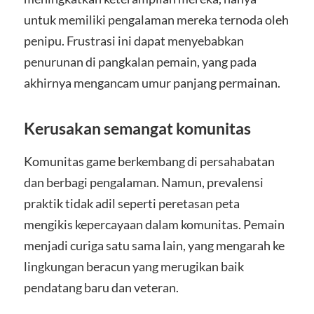
untuk memiliki pengalaman mereka ternoda oleh
penipu. Frustrasi ini dapat menyebabkan
penurunan di pangkalan pemain, yang pada
akhirnya mengancam umur panjang permainan.
Kerusakan semangat komunitas
Komunitas game berkembang di persahabatan
dan berbagi pengalaman. Namun, prevalensi
praktik tidak adil seperti peretasan peta
mengikis kepercayaan dalam komunitas. Pemain
menjadi curiga satu sama lain, yang mengarah ke
lingkungan beracun yang merugikan baik
pendatang baru dan veteran.