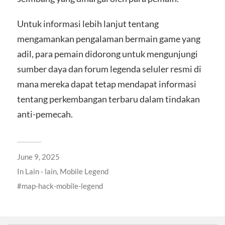
Untuk informasi lebih lanjut tentang
mengamankan pengalaman bermain game yang
adil, para pemain didorong untuk mengunjungi
sumber daya dan forum legenda seluler resmi di
mana mereka dapat tetap mendapat informasi
tentang perkembangan terbaru dalam tindakan
anti-pemecah.
June 9, 2025
In
Lain - lain
,
Mobile Legend
map-hack-mobile-legend