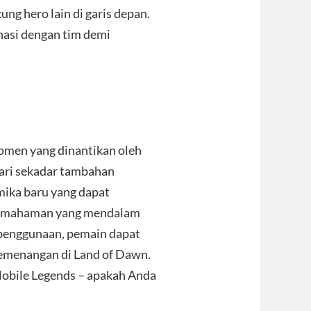
g hero lain di garis depan.
nasi dengan tim demi
momen yang dinantikan oleh
dari sekadar tambahan
ika baru yang dapat
pemahaman yang mendalam
gi penggunaan, pemain dapat
emenangan di Land of Dawn.
obile Legends – apakah Anda