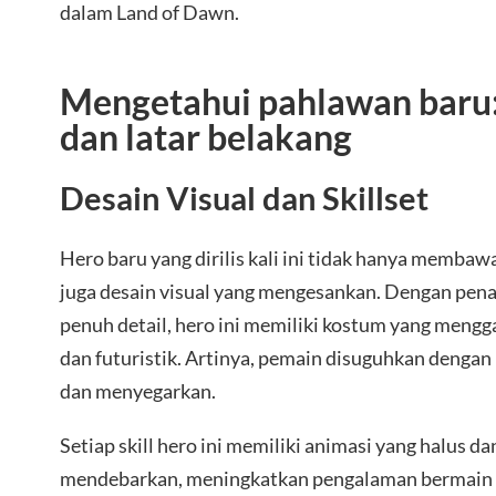
dalam Land of Dawn.
Mengetahui pahlawan baru
dan latar belakang
Desain Visual dan Skillset
Hero baru yang dirilis kali ini tidak hanya membaw
juga desain visual yang mengesankan. Dengan pen
penuh detail, hero ini memiliki kostum yang meng
dan futuristik. Artinya, pemain disuguhkan dengan
dan menyegarkan.
Setiap skill hero ini memiliki animasi yang halus da
mendebarkan, meningkatkan pengalaman bermain se