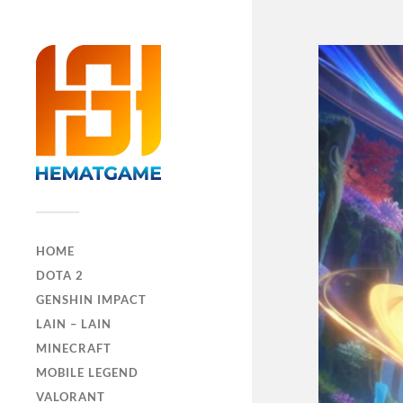
HOME
DOTA 2
GENSHIN IMPACT
LAIN – LAIN
MINECRAFT
MOBILE LEGEND
VALORANT