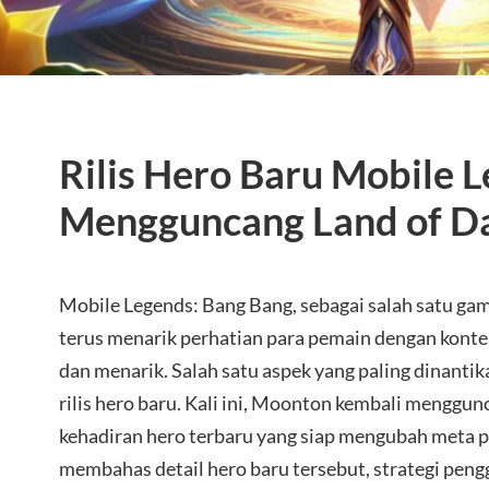
Rilis Hero Baru Mobile 
Mengguncang Land of D
Mobile Legends: Bang Bang, sebagai salah satu ga
terus menarik perhatian para pemain dengan kont
dan menarik. Salah satu aspek yang paling dinantik
rilis hero baru. Kali ini, Moonton kembali menggu
kehadiran hero terbaru yang siap mengubah meta pe
membahas detail hero baru tersebut, strategi pen