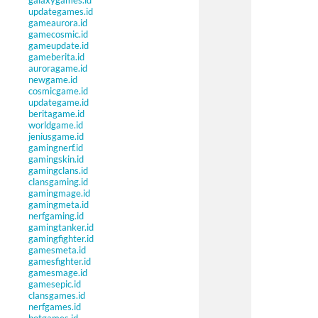
galaxygames.id
updategames.id
gameaurora.id
gamecosmic.id
gameupdate.id
gameberita.id
auroragame.id
newgame.id
cosmicgame.id
updategame.id
beritagame.id
worldgame.id
jeniusgame.id
gamingnerf.id
gamingskin.id
gamingclans.id
clansgaming.id
gamingmage.id
gamingmeta.id
nerfgaming.id
gamingtanker.id
gamingfighter.id
gamesmeta.id
gamesfighter.id
gamesmage.id
gamesepic.id
clansgames.id
nerfgames.id