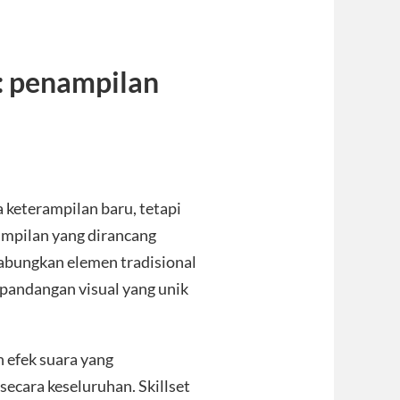
: penampilan
a keterampilan baru, tetapi
ampilan yang dirancang
gabungkan elemen tradisional
 pandangan visual yang unik
n efek suara yang
cara keseluruhan. Skillset