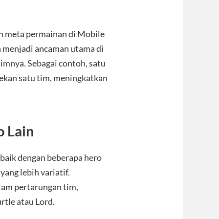
ah meta permainan di Mobile
a menjadi ancaman utama di
timnya. Sebagai contoh, satu
rekan satu tim, meningkatkan
 Lain
g baik dengan beberapa hero
ang lebih variatif.
lam pertarungan tim,
rtle atau Lord.