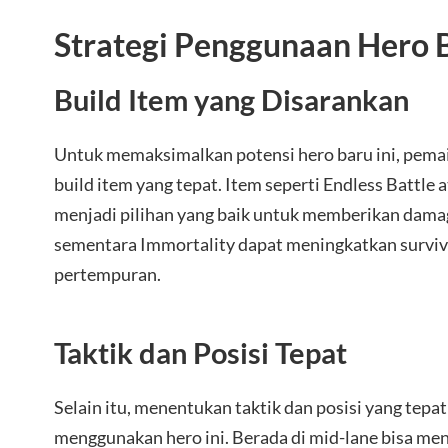
Strategi Penggunaan Hero 
Build Item yang Disarankan
Untuk memaksimalkan potensi hero baru ini, pem
build item yang tepat. Item seperti Endless Battle 
menjadi pilihan yang baik untuk memberikan damag
sementara Immortality dapat meningkatkan surviva
pertempuran.
Taktik dan Posisi Tepat
Selain itu, menentukan taktik dan posisi yang tepa
menggunakan hero ini. Berada di mid-lane bisa menj