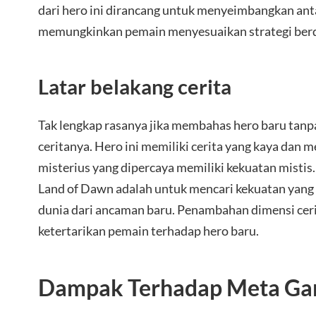
dari hero ini dirancang untuk menyeimbangkan anta
memungkinkan pemain menyesuaikan strategi berd
Latar belakang cerita
Tak lengkap rasanya jika membahas hero baru tanp
ceritanya. Hero ini memiliki cerita yang kaya dan 
misterius yang dipercaya memiliki kekuatan mistis
Land of Dawn adalah untuk mencari kekuatan yang
dunia dari ancaman baru. Penambahan dimensi cer
ketertarikan pemain terhadap hero baru.
Dampak Terhadap Meta G