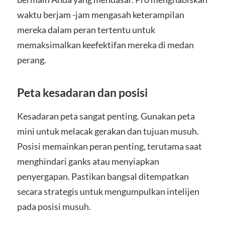
waktu berjam -jam mengasah keterampilan
mereka dalam peran tertentu untuk
memaksimalkan keefektifan mereka di medan
perang.
Peta kesadaran dan posisi
Kesadaran peta sangat penting. Gunakan peta
mini untuk melacak gerakan dan tujuan musuh.
Posisi memainkan peran penting, terutama saat
menghindari ganks atau menyiapkan
penyergapan. Pastikan bangsal ditempatkan
secara strategis untuk mengumpulkan intelijen
pada posisi musuh.