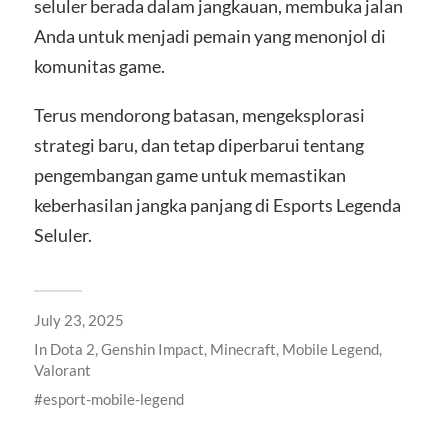
seluler berada dalam jangkauan, membuka jalan
Anda untuk menjadi pemain yang menonjol di
komunitas game.
Terus mendorong batasan, mengeksplorasi
strategi baru, dan tetap diperbarui tentang
pengembangan game untuk memastikan
keberhasilan jangka panjang di Esports Legenda
Seluler.
July 23, 2025
In
Dota 2
,
Genshin Impact
,
Minecraft
,
Mobile Legend
,
Valorant
esport-mobile-legend