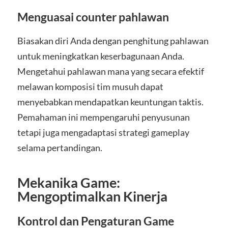
Menguasai counter pahlawan
Biasakan diri Anda dengan penghitung pahlawan
untuk meningkatkan keserbagunaan Anda.
Mengetahui pahlawan mana yang secara efektif
melawan komposisi tim musuh dapat
menyebabkan mendapatkan keuntungan taktis.
Pemahaman ini mempengaruhi penyusunan
tetapi juga mengadaptasi strategi gameplay
selama pertandingan.
Mekanika Game:
Mengoptimalkan Kinerja
Kontrol dan Pengaturan Game