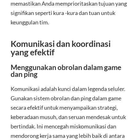
memastikan Anda memprioritaskan tujuan yang
signifikan seperti kura -kura dan tuan untuk
keunggulan tim.
Komunikasi dan koordinasi
yang efektif
Menggunakan obrolan dalam game
dan ping
Komunikasi adalah kunci dalam legenda seluler.
Gunakan sistem obrolan dan ping dalam game
secara efektif untuk menyampaikan strategi,
keberadaan musuh, dan seruan mendesak untuk
bertindak. Ini mencegah miskomunikasi dan
mendorong kerja sama yang lebih baik di antara