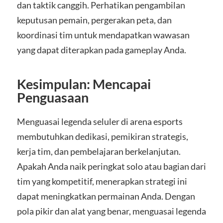
dan taktik canggih. Perhatikan pengambilan
keputusan pemain, pergerakan peta, dan
koordinasi tim untuk mendapatkan wawasan
yang dapat diterapkan pada gameplay Anda.
Kesimpulan: Mencapai
Penguasaan
Menguasai legenda seluler di arena esports
membutuhkan dedikasi, pemikiran strategis,
kerja tim, dan pembelajaran berkelanjutan.
Apakah Anda naik peringkat solo atau bagian dari
tim yang kompetitif, menerapkan strategi ini
dapat meningkatkan permainan Anda. Dengan
pola pikir dan alat yang benar, menguasai legenda