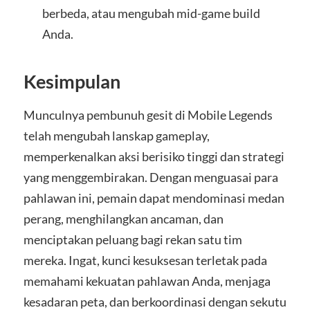
berbeda, atau mengubah mid-game build
Anda.
Kesimpulan
Munculnya pembunuh gesit di Mobile Legends
telah mengubah lanskap gameplay,
memperkenalkan aksi berisiko tinggi dan strategi
yang menggembirakan. Dengan menguasai para
pahlawan ini, pemain dapat mendominasi medan
perang, menghilangkan ancaman, dan
menciptakan peluang bagi rekan satu tim
mereka. Ingat, kunci kesuksesan terletak pada
memahami kekuatan pahlawan Anda, menjaga
kesadaran peta, dan berkoordinasi dengan sekutu