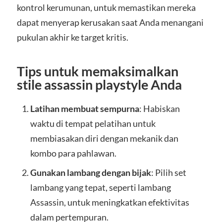
kontrol kerumunan, untuk memastikan mereka
dapat menyerap kerusakan saat Anda menangani
pukulan akhir ke target kritis.
Tips untuk memaksimalkan
stile assassin playstyle Anda
Latihan membuat sempurna
: Habiskan
waktu di tempat pelatihan untuk
membiasakan diri dengan mekanik dan
kombo para pahlawan.
Gunakan lambang dengan bijak
: Pilih set
lambang yang tepat, seperti lambang
Assassin, untuk meningkatkan efektivitas
dalam pertempuran.