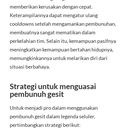
memberikan kerusakan dengan cepat.
Keterampilannya dapat mengatur ulang
cooldowns setelah mengamankan pembunuhan,
membuatnya sangat mematikan dalam
perkelahian tim. Selain itu, kemampuan pasifnya
meningkatkan kemampuan bertahan hidupnya,
memungkinkannya untuk melarikan diri dari
situasi berbahaya.
Strategi untuk menguasai
pembunuh gesit
Untuk menjadi pro dalam menggunakan
pembunuh gesit dalam legenda seluler,
pertimbangkan strategi berikut: