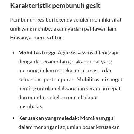
Karakteristik pembunuh gesit
Pembunuh gesit di legenda seluler memiliki sifat
unik yang membedakannya dari pahlawan lain.
Biasanya, mereka fitur:
Mobilitas tinggi
: Agile Assassins dilengkapi
dengan keterampilan gerakan cepat yang
memungkinkan mereka untuk masuk dan
keluar dari pertempuran. Mobilitas ini sangat
penting untuk melaksanakan serangan cepat
dan mundur sebelum musuh dapat
membalas.
Kerusakan yang meledak
: Mereka unggul
dalam menangani sejumlah besar kerusakan