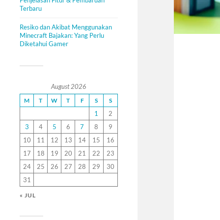
Penjelasan Fitur & Pembaruan
Terbaru
Resiko dan Akibat Menggunakan
Minecraft Bajakan: Yang Perlu
Diketahui Gamer
August 2026
M
T
W
T
F
S
S
1
2
3
4
5
6
7
8
9
10
11
12
13
14
15
16
17
18
19
20
21
22
23
24
25
26
27
28
29
30
31
« JUL