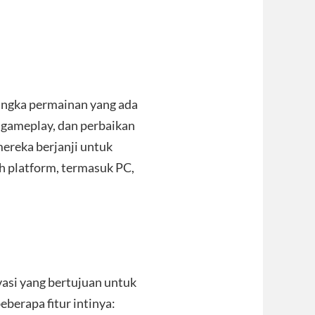
angka permainan yang ada
 gameplay, dan perbaikan
mereka berjanji untuk
 platform, termasuk PC,
asi yang bertujuan untuk
berapa fitur intinya: