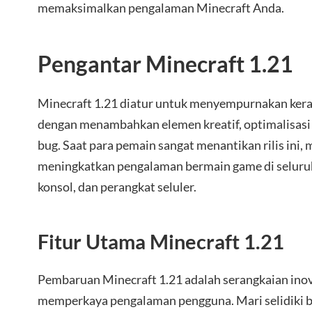
memaksimalkan pengalaman Minecraft Anda.
Pengantar Minecraft 1.21
Minecraft 1.21 diatur untuk menyempurnakan ker
dengan menambahkan elemen kreatif, optimalisasi
bug. Saat para pemain sangat menantikan rilis ini, 
meningkatkan pengalaman bermain game di seluruh
konsol, dan perangkat seluler.
Fitur Utama Minecraft 1.21
Pembaruan Minecraft 1.21 adalah serangkaian inov
memperkaya pengalaman pengguna. Mari selidiki be