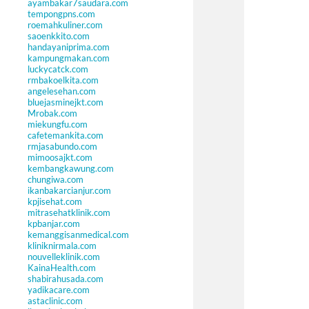
ayambakar7saudara.com
tempongpns.com
roemahkuliner.com
saoenkkito.com
handayaniprima.com
kampungmakan.com
luckycatck.com
rmbakoelkita.com
angelesehan.com
bluejasminejkt.com
Mrobak.com
miekungfu.com
cafetemankita.com
rmjasabundo.com
mimoosajkt.com
kembangkawung.com
chungiwa.com
ikanbakarcianjur.com
kpjisehat.com
mitrasehatklinik.com
kpbanjar.com
kemanggisanmedical.com
kliniknirmala.com
nouvelleklinik.com
KainaHealth.com
shabirahusada.com
yadikacare.com
astaclinic.com