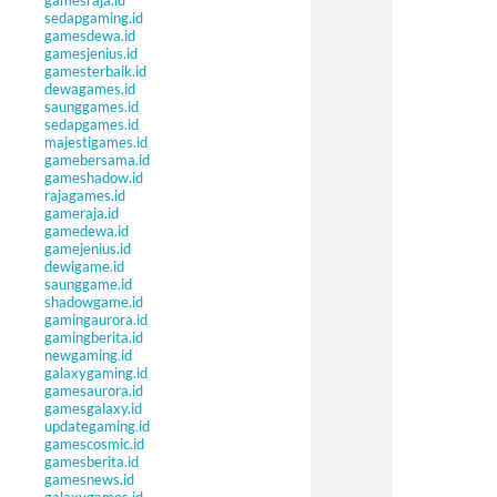
gamesraja.id
sedapgaming.id
gamesdewa.id
gamesjenius.id
gamesterbaik.id
dewagames.id
saunggames.id
sedapgames.id
majestigames.id
gamebersama.id
gameshadow.id
rajagames.id
gameraja.id
gamedewa.id
gamejenius.id
dewigame.id
saunggame.id
shadowgame.id
gamingaurora.id
gamingberita.id
newgaming.id
galaxygaming.id
gamesaurora.id
gamesgalaxy.id
updategaming.id
gamescosmic.id
gamesberita.id
gamesnews.id