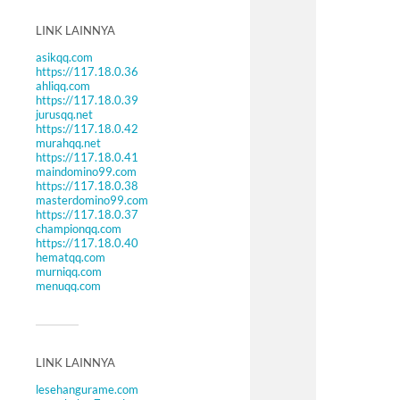
LINK LAINNYA
asikqq.com
https://117.18.0.36
ahliqq.com
https://117.18.0.39
jurusqq.net
https://117.18.0.42
murahqq.net
https://117.18.0.41
maindomino99.com
https://117.18.0.38
masterdomino99.com
https://117.18.0.37
championqq.com
https://117.18.0.40
hematqq.com
murniqq.com
menuqq.com
LINK LAINNYA
lesehangurame.com