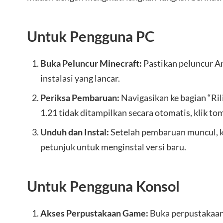
Untuk Pengguna PC
Buka Peluncur Minecraft:
Pastikan peluncur A
instalasi yang lancar.
Periksa Pembaruan:
Navigasikan ke bagian “Rili
1.21 tidak ditampilkan secara otomatis, klik t
Unduh dan Instal:
Setelah pembaruan muncul, kl
petunjuk untuk menginstal versi baru.
Untuk Pengguna Konsol
Akses Perpustakaan Game:
Buka perpustakaan