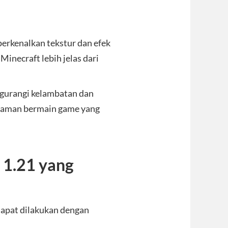
rkenalkan tekstur dan efek
inecraft lebih jelas dari
gurangi kelambatan dan
laman bermain game yang
 1.21 yang
apat dilakukan dengan