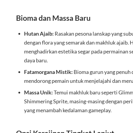
Bioma dan Massa Baru
Hutan Ajaib:
Rasakan pesona lanskap yang subu
dengan flora yang semarak dan makhluk ajaib. 
menghadirkan estetika segar pada permainan 
daya baru.
Fatamorgana Mistik:
Bioma gurun yang penuh de
mendorong pemain untuk menjelajahi dan mena
Massa Unik:
Temui makhluk baru seperti Glim
Shimmering Sprite, masing-masing dengan peril
yang menambah kedalaman gameplay.
Opsi Kerajinan Tingkat Lanjut