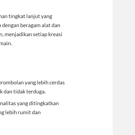
an tingkat lanjut yang
dengan beragam alat dan
n, menjadikan setiap kreasi
main.
rombolan yang lebih cerdas
 dan tidak terduga.
nalitas yang ditingkatkan
g lebih rumit dan