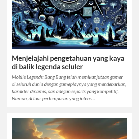
Menjelajahi pengetahuan yang kaya
di balik legenda seluler
Mobile Legends: Bang Bang telah memikat jutaan gamer
di seluruh dunia dengan gameplaynya yang mendebarkan,
karakter dinamis, dan adegan esports yang kompetitif.
Namun, di luar pertempuran yang intens…