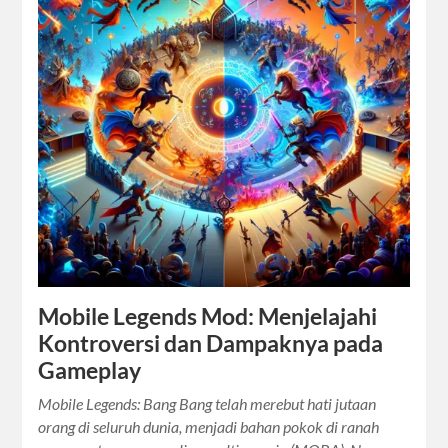
Mobile Legends Mod: Menjelajahi
Kontroversi dan Dampaknya pada
Gameplay
Mobile Legends: Bang Bang telah merebut hati jutaan
orang di seluruh dunia, menjadi bahan pokok di ranah