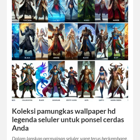
Koleksi pamungkas wallpaper hd
legenda seluler untuk ponsel cerdas
Anda
Dalam lanskap permainan seluler yang terus berkembang,