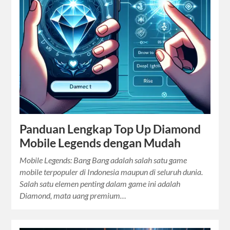
Panduan Lengkap Top Up Diamond
Mobile Legends dengan Mudah
Mobile Legends: Bang Bang adalah salah satu game
mobile terpopuler di Indonesia maupun di seluruh dunia.
Salah satu elemen penting dalam game ini adalah
Diamond, mata uang premium…