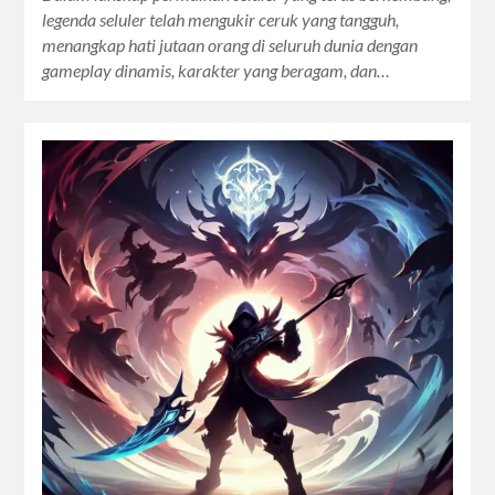
legenda seluler telah mengukir ceruk yang tangguh,
menangkap hati jutaan orang di seluruh dunia dengan
gameplay dinamis, karakter yang beragam, dan…