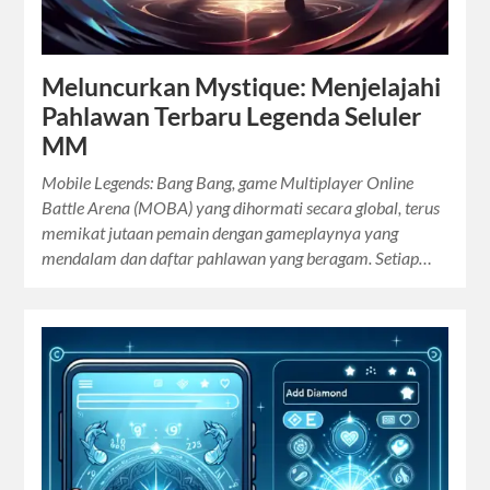
Meluncurkan Mystique: Menjelajahi
Pahlawan Terbaru Legenda Seluler
MM
Mobile Legends: Bang Bang, game Multiplayer Online
Battle Arena (MOBA) yang dihormati secara global, terus
memikat jutaan pemain dengan gameplaynya yang
mendalam dan daftar pahlawan yang beragam. Setiap…