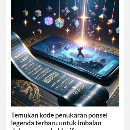
Temukan kode penukaran ponsel
legenda terbaru untuk imbalan