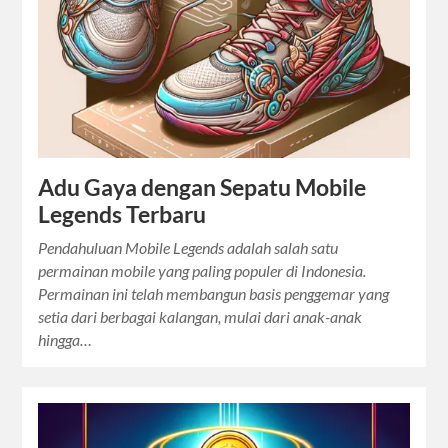
Adu Gaya dengan Sepatu Mobile
Legends Terbaru
Pendahuluan Mobile Legends adalah salah satu
permainan mobile yang paling populer di Indonesia.
Permainan ini telah membangun basis penggemar yang
setia dari berbagai kalangan, mulai dari anak-anak
hingga…