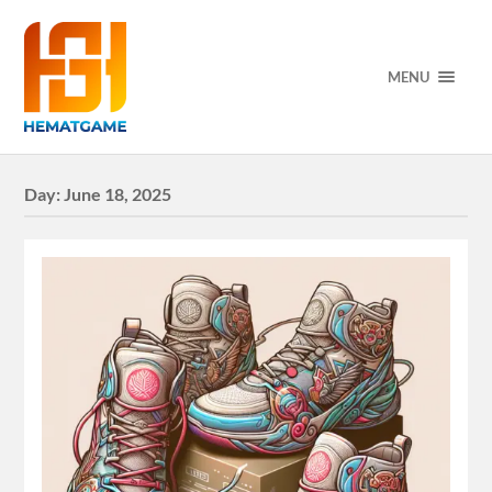
MENU
Day:
June 18, 2025