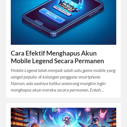
Cara Efektif Menghapus Akun
Mobile Legend Secara Permanen
Mobile Legend telah menjadi salah satu game mobile yang
sangat populer di kalangan pengguna smartphone.
Namun, ada saatnya ketika seseorang mungkin ingin
menghapus akun mereka secara permanen. Entah…