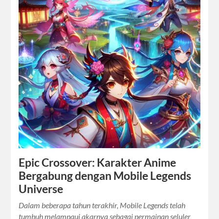
Epic Crossover: Karakter Anime
Bergabung dengan Mobile Legends
Universe
Dalam beberapa tahun terakhir, Mobile Legends telah
tumbuh melampaui akarnya sebagai permainan seluler